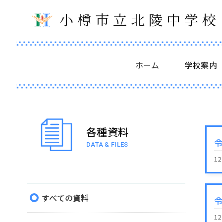
小樽市立北陵中学校
ホーム
学校案内
各種資料
DATA & FILES
1
すべての資料
1