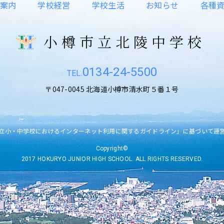
案内
学校経営
学校生活
お知らせ
各種
小樽市立北陵中学校
0134-24-5500
〒047-0045 北海道小樽市清水町５番１号
立小・中学校におけるインターネット利用に関するガイドライン」に基づいて運
Copyright©
2017 HOKURYO JUNIOR HIGH SCHOOL. ALL RIGHTS RESERVED.