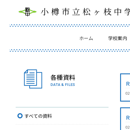
小樽市立松ヶ枝中
ホーム
学校案内
各種資料
DATA & FILES
0
すべての資料
0