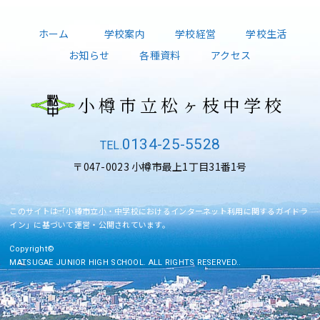
ホーム
学校案内
学校経営
学校生活
お知らせ
各種資料
アクセス
小樽市立松ヶ枝中学校
0134-25-5528
〒047-0023 小樽市最上1丁目31番1号
このサイトは「小樽市立小・中学校におけるインターネット利用に関するガイドラ
イン」に基づいて運営・公開されています。
Copyright©
MATSUGAE JUNIOR HIGH SCHOOL. ALL RIGHTS RESERVED..