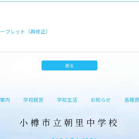
リーフレット（再修正）
戻る
案内
学校経営
学校生活
お知らせ
各種
小樽市立朝里中学校